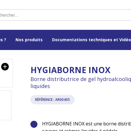
s ?
Nos produits
Documentations techniques et Vidé
HYGIABORNE INOX
Borne distributrice de gel hydroalcooli
liquides
RÉFÉRENCE : AR00405
HYGIABORNE INOX est une borne distribu
savons et crèmes liquides à pédale.