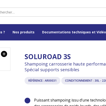
s ?
Nos produits
Documentations techniques et Vidé
SOLUROAD 3S
Shampoing carrosserie haute performanc
Spécial supports sensibles
RÉFÉRENCE : AR00031
CONDITIONNEMENT : 30L - 22
Puissant shampoing issu d’une technolo
des carrosseries de poids lourds, des vé