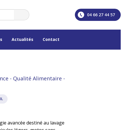
04 66 27 44 57
os
Actualités
Contact
e - Qualité Alimentaire -
0L
gie avancée destiné au lavage
hicules légers, motos sans