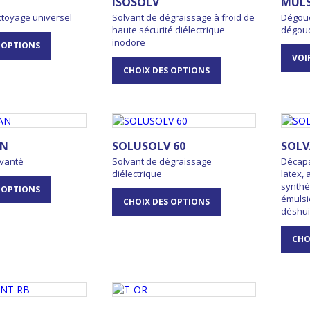
ISOSOLV
MULS
ttoyage universel
Solvant de dégraissage à froid de
Dégoud
haute sécurité diélectrique
dégoud
inodore
 OPTIONS
VOI
CHOIX DES OPTIONS
AN
SOLUSOLV 60
SOLV
lvanté
Solvant de dégraissage
Décapa
diélectrique
latex,
synthé
 OPTIONS
émulsi
CHOIX DES OPTIONS
déshui
CHO