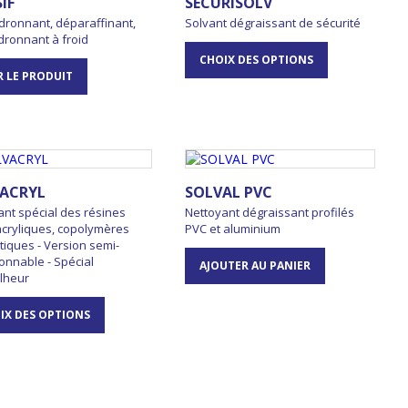
IF
SECURISOLV
ronnant, déparaffinant,
Solvant dégraissant de sécurité
ronnant à froid
CHOIX DES OPTIONS
R LE PRODUIT
ACRYL
SOLVAL PVC
nt spécial des résines
Nettoyant dégraissant profilés
 acryliques, copolymères
PVC et aluminium
tiques - Version semi-
onnable - Spécial
AJOUTER AU PANIER
lheur
IX DES OPTIONS