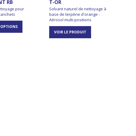
NT RB
T-OR
ettoyage pour
Solvant naturel de nettoyage à
lanchets
base de terpène d'orange -
Aérosol multi-positions
 OPTIONS
VOIR LE PRODUIT