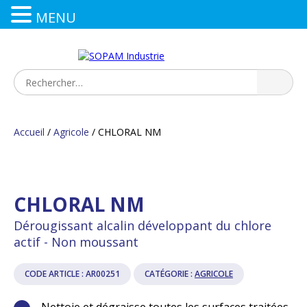
MENU
Accueil
/
Agricole
/ CHLORAL NM
CHLORAL NM
Dérougissant alcalin développant du chlore
actif - Non moussant
CODE ARTICLE :
AR00251
CATÉGORIE :
AGRICOLE
Nettoie et dégraisse toutes les surfaces traitées.