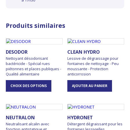
Produits similaires
DESODOR
CLEAN HYDRO
Nettoyant désodorisant
Lessive de dégraissage pour
bactéricide - Spécial rues
fontaines de nettoyage - Peu
piétonnes et places publiques -
moussante - Protection
Qualité alimentaire
anticorrosion
CHOIX DES OPTIONS
AJOUTER AU PANIER
NEUTRALON
HYDRONET
Neutralisant alcalin avec
Détergent dégraissant pour les
fonction antistatique et
fontaines lessivielles