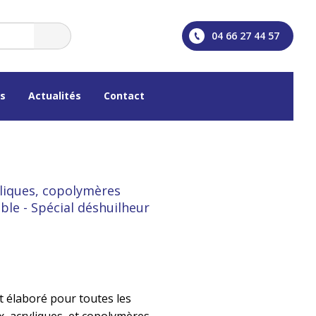
04 66 27 44 57
os
Actualités
Contact
yliques, copolymères
ble - Spécial déshuilheur
 élaboré pour toutes les
, acryliques, et copolymères