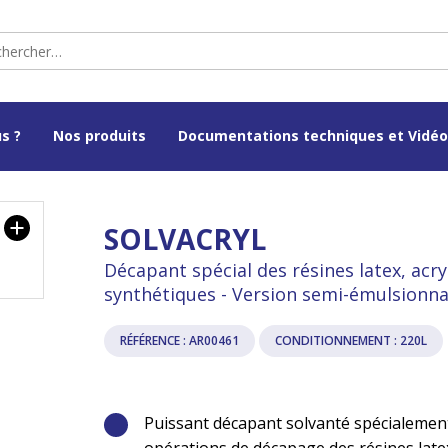
s ?
Nos produits
Documentations techniques et Vidé
SOLVACRYL
Décapant spécial des résines latex, acr
synthétiques - Version semi-émulsionna
RÉFÉRENCE : AR00461
CONDITIONNEMENT : 220L
Puissant décapant solvanté spécialement
opérations de décapage des résines latex